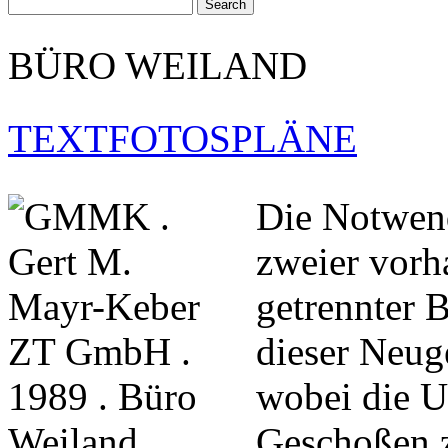
BÜRO WEILAND
TEXT
FOTOS
PLÄNE
Die Notwen
zweier vorha
getrennter 
dieser Neug
wobei die U
Geschoßen 